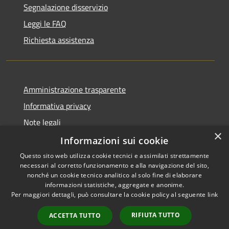
Segnalazione disservizio
Leggi le FAQ
Richiesta assistenza
Amministrazione trasparente
Informativa privacy
Note legali
×
Dichiarazione di accessibilità
Informazioni sui cookie
Questo sito web utilizza cookie tecnici e assimilati strettamente
necessari al corretto funzionamento e alla navigazione del sito,
nonché un cookie tecnico analitico al solo fine di elaborare
informazioni statistiche, aggregate e anonime.
RSS
Copyright © 2026 • Comune di
Per maggiori dettagli, può consultare la cookie policy al seguente
link
Accessibilità
Gaggiano • Powered by
Privacy
Municipium
Accesso
•
RIFIUTA TUTTO
ACCETTA TUTTO
Cookie
redazione