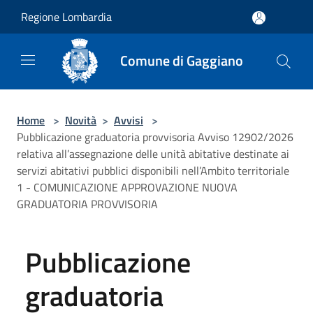
Salta al contenuto principale
Regione Lombardia
Comune di Gaggiano
Home
>
Novità
>
Avvisi
>
Pubblicazione graduatoria provvisoria Avviso 12902/2026
relativa all’assegnazione delle unità abitative destinate ai
servizi abitativi pubblici disponibili nell’Ambito territoriale
1 - COMUNICAZIONE APPROVAZIONE NUOVA
GRADUATORIA PROVVISORIA
Pubblicazione
graduatoria