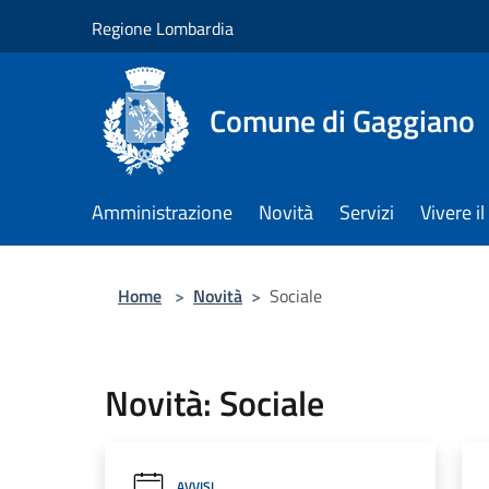
Salta al contenuto principale
Regione Lombardia
Comune di Gaggiano
Amministrazione
Novità
Servizi
Vivere 
Home
>
Novità
>
Sociale
Novità: Sociale
AVVISI