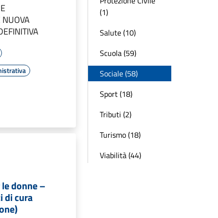
Protezione Civile
NE
(1)
 NUOVA
EFINITIVA
Salute (10)
Scuola (59)
istrativa
Sociale (58)
Sport (18)
Tributi (2)
Turismo (18)
Viabilità (44)
 le donne –
i di cura
ione)