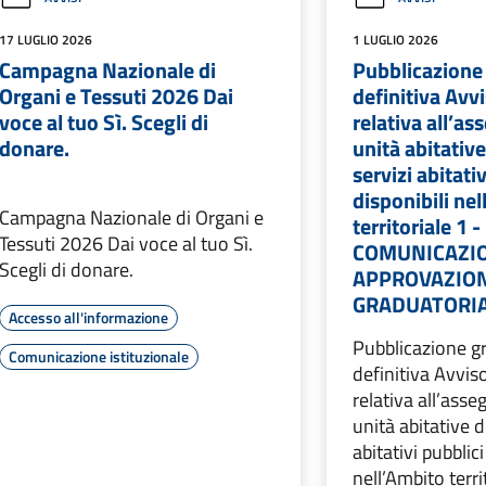
17 LUGLIO 2026
1 LUGLIO 2026
Campagna Nazionale di
Pubblicazione
Organi e Tessuti 2026 Dai
definitiva Av
voce al tuo Sì. Scegli di
relativa all’a
donare.
unità abitative
servizi abitati
disponibili ne
Campagna Nazionale di Organi e
territoriale 1 -
Tessuti 2026 Dai voce al tuo Sì.
COMUNICAZI
Scegli di donare.
APPROVAZIO
GRADUATORIA
Accesso all'informazione
Pubblicazione g
Comunicazione istituzionale
definitiva Avvi
relativa all’ass
unità abitative d
abitativi pubblici
nell’Ambito terri