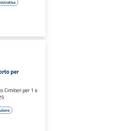
istrativa
orto per
o Cimiteri per 1 e
25
azione