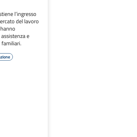
stiene l’ingresso
mercato del lavoro
e hanno
i assistenza e
 familiari.
azione