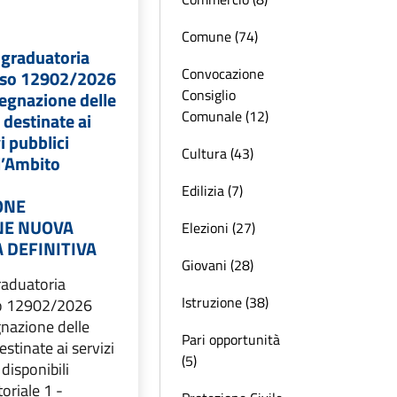
Comune (74)
 graduatoria
Convocazione
viso 12902/2026
Consiglio
ssegnazione delle
Comunale (12)
 destinate ai
vi pubblici
Cultura (43)
ll’Ambito
Edilizia (7)
ONE
NE NUOVA
Elezioni (27)
 DEFINITIVA
Giovani (28)
raduatoria
Istruzione (38)
so 12902/2026
egnazione delle
Pari opportunità
estinate ai servizi
(5)
 disponibili
toriale 1 -