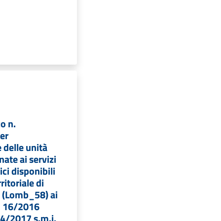
o n.
er
 delle unità
nate ai servizi
ici disponibili
ritoriale di
 (Lomb_58) ai
R. 16/2016
. 4/2017 s.m.i.