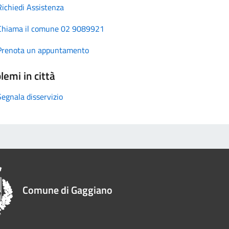
Richiedi Assistenza
Chiama il comune 02 9089921
Prenota un appuntamento
lemi in città
Segnala disservizio
Comune di Gaggiano