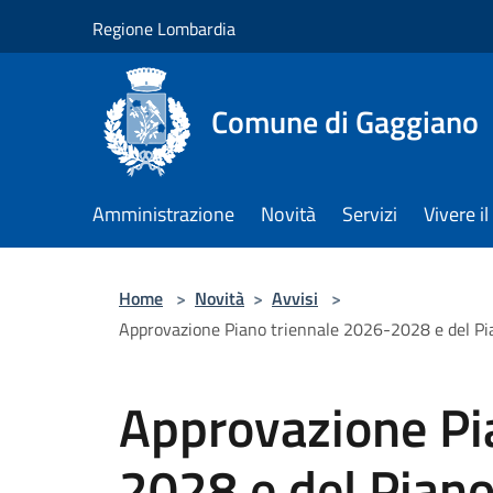
Salta al contenuto principale
Regione Lombardia
Comune di Gaggiano
Amministrazione
Novità
Servizi
Vivere 
Home
>
Novità
>
Avvisi
>
Approvazione Piano triennale 2026-2028 e del Piano 
Approvazione Pi
2028 e del Pian