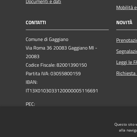
Documenti e dati
Mobilità e
CONTATTI
NOVITÀ
Comune di Gaggiano
Prenotaz
Via Roma 36 20083 Gaggiano MI -
Segnalazi
20083
Leggi le 
Codice Fiscale: 82001390150
Richiesta
Partita IVA: 03055800159
IBAN:
IT13X0103033120000005116691
PEC:
comune.gaggiano@pec.regione.lombardia.it
Centralino Unico: 02 9089921
Questo sito 
Email: comune@comune.gaggiano.mi.it
alla navig