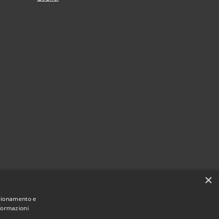
×
nzionamento e
nformazioni