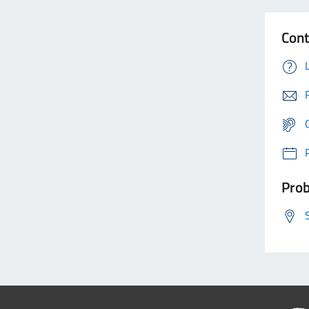
Cont
Prob