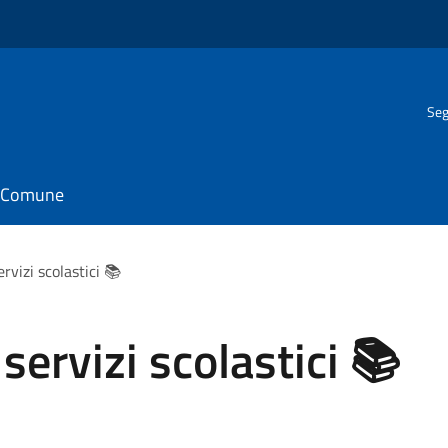
Seg
il Comune
rvizi scolastici 📚
servizi scolastici 📚