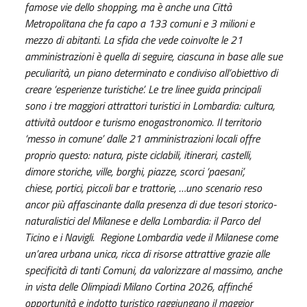
famose vie dello shopping, ma è anche una Città
Metropolitana che fa capo a 133 comuni e 3 milioni e
mezzo di abitanti. La sfida che vede coinvolte le 21
amministrazioni è quella di seguire, ciascuna in base alle sue
peculiarità, un piano determinato e condiviso all’obiettivo di
creare ‘esperienze turistiche’. Le tre linee guida principali
sono i tre maggiori attrattori turistici in Lombardia: cultura,
attività outdoor e turismo enogastronomico. Il territorio
‘messo in comune’ dalle 21 amministrazioni locali offre
proprio questo: natura, piste ciclabili, itinerari, castelli,
dimore storiche, ville, borghi, piazze, scorci ‘paesani’,
chiese, portici, piccoli bar e trattorie, …uno scenario reso
ancor più affascinante dalla presenza di due tesori storico-
naturalistici del Milanese e della Lombardia: il Parco del
Ticino e i Navigli. Regione Lombardia vede il Milanese come
un’area urbana unica, ricca di risorse attrattive grazie alle
specificità di tanti Comuni, da valorizzare al massimo, anche
in vista delle Olimpiadi Milano Cortina 2026, affinché
opportunità e indotto turistico raggiungano il maggior