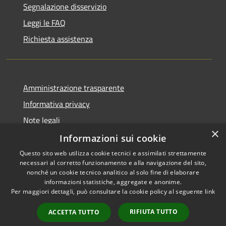
Segnalazione disservizio
Leggi le FAQ
Richiesta assistenza
Amministrazione trasparente
Informativa privacy
Note legali
×
Dichiarazione di accessibilità
Informazioni sui cookie
Questo sito web utilizza cookie tecnici e assimilati strettamente
necessari al corretto funzionamento e alla navigazione del sito,
nonché un cookie tecnico analitico al solo fine di elaborare
informazioni statistiche, aggregate e anonime.
RSS
Copyright © 2026 • Comune di
Per maggiori dettagli, può consultare la cookie policy al seguente
link
Accessibilità
Gaggiano • Powered by
Privacy
Municipium
Accesso
•
RIFIUTA TUTTO
ACCETTA TUTTO
Cookie
redazione