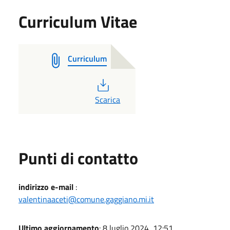
Curriculum Vitae
Curriculum
PDF
Scarica
Punti di contatto
indirizzo e-mail
:
valentinaaceti@comune.gaggiano.mi.it
Ultimo aggiornamento
: 8 luglio 2024, 12:51