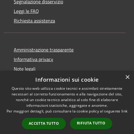
Segnalazione disservizio
Leggi le FAQ
Richiesta assistenza
Amministrazione trasparente
Informativa privacy
Note legali
×
Dichiarazione di accessibilità
Informazioni sui cookie
Questo sito web utilizza cookie tecnici e assimilati strettamente
necessari al corretto funzionamento e alla navigazione del sito,
nonché un cookie tecnico analitico al solo fine di elaborare
informazioni statistiche, aggregate e anonime.
RSS
Copyright © 2026 • Comune di
Per maggiori dettagli, può consultare la cookie policy al seguente
link
Accessibilità
Gaggiano • Powered by
Privacy
Municipium
Accesso
•
RIFIUTA TUTTO
ACCETTA TUTTO
Cookie
redazione