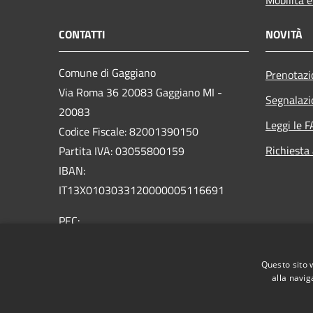
CONTATTI
NOVITÀ
Comune di Gaggiano
Prenotaz
Via Roma 36 20083 Gaggiano MI -
Segnalazi
20083
Leggi le 
Codice Fiscale: 82001390150
Richiesta
Partita IVA: 03055800159
IBAN:
IT13X0103033120000005116691
PEC:
comune.gaggiano@pec.regione.lombardia.it
Centralino Unico: 02 9089921
Questo sito 
Email: comune@comune.gaggiano.mi.it
alla navig