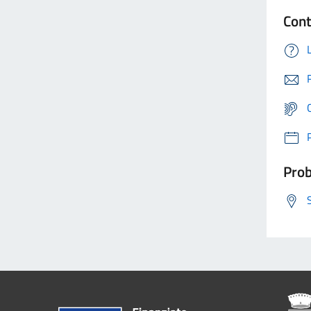
Cont
Prob