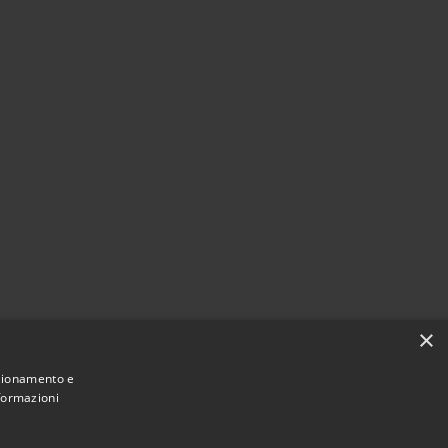
×
nzionamento e
nformazioni