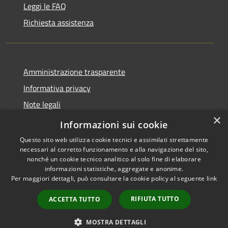
Leggi le FAQ
Richiesta assistenza
Amministrazione trasparente
Informativa privacy
Note legali
×
Dichiarazione di accessibilità
Informazioni sui cookie
Questo sito web utilizza cookie tecnici e assimilati strettamente
necessari al corretto funzionamento e alla navigazione del sito,
nonché un cookie tecnico analitico al solo fine di elaborare
informazioni statistiche, aggregate e anonime.
RSS
Copyright © 2026 • Comune di
Per maggiori dettagli, può consultare la cookie policy al seguente
link
Accessibilità
Gaggiano • Powered by
Privacy
Municipium
Accesso
•
RIFIUTA TUTTO
ACCETTA TUTTO
Cookie
redazione
Mappa del sito
MOSTRA DETTAGLI