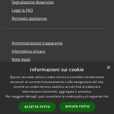
Segnalazione disservizio
Leggi le FAQ
Richiesta assistenza
Amministrazione trasparente
Informativa privacy
Note legali
×
Dichiarazione di accessibilità
Informazioni sui cookie
Questo sito web utilizza cookie tecnici e assimilati strettamente
necessari al corretto funzionamento e alla navigazione del sito,
nonché un cookie tecnico analitico al solo fine di elaborare
informazioni statistiche, aggregate e anonime.
RSS
Copyright © 2026 • Comune di
Per maggiori dettagli, può consultare la cookie policy al seguente
link
Accessibilità
Gaggiano • Powered by
Privacy
Municipium
Accesso
•
RIFIUTA TUTTO
ACCETTA TUTTO
Cookie
redazione