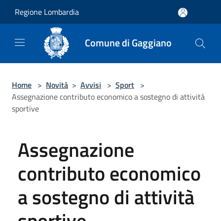
Salta al contenuto principale
Regione Lombardia
Comune di Gaggiano
Home
>
Novità
>
Avvisi
>
Sport
>
Assegnazione contributo economico a sostegno di attività
sportive
Assegnazione
contributo economico
a sostegno di attività
sportive