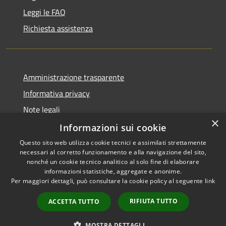
Leggi le FAQ
Richiesta assistenza
Amministrazione trasparente
Informativa privacy
Note legali
×
Dichiarazione di accessibilità
Informazioni sui cookie
Questo sito web utilizza cookie tecnici e assimilati strettamente
necessari al corretto funzionamento e alla navigazione del sito,
nonché un cookie tecnico analitico al solo fine di elaborare
informazioni statistiche, aggregate e anonime.
RSS
Copyright © 2026 • Comune di
Per maggiori dettagli, può consultare la cookie policy al seguente
link
Accessibilità
Gaggiano • Powered by
Privacy
Municipium
Accesso
•
RIFIUTA TUTTO
ACCETTA TUTTO
Cookie
redazione
Mappa del sito
MOSTRA DETTAGLI