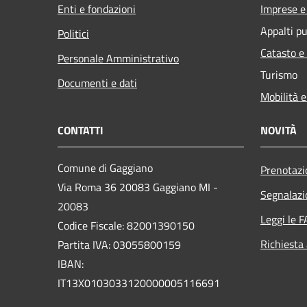
Enti e fondazioni
Imprese 
Appalti pu
Politici
Catasto e
Personale Amministrativo
Turismo
Documenti e dati
Mobilità e
CONTATTI
NOVITÀ
Comune di Gaggiano
Prenotaz
Via Roma 36 20083 Gaggiano MI -
Segnalazi
20083
Leggi le 
Codice Fiscale: 82001390150
Richiesta
Partita IVA: 03055800159
IBAN:
IT13X0103033120000005116691