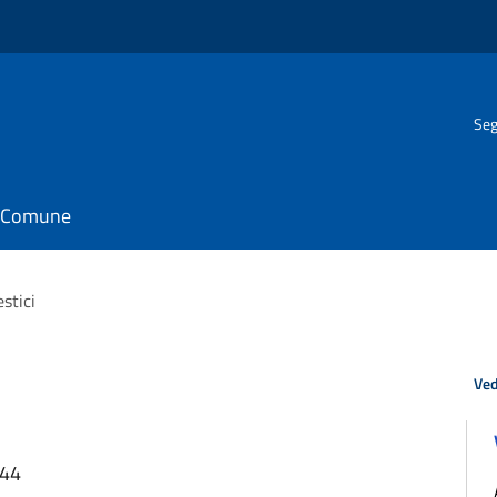
Seg
il Comune
stici
Ved
:44