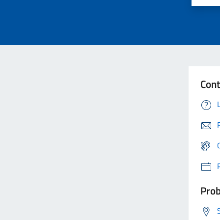
Cont
Prob