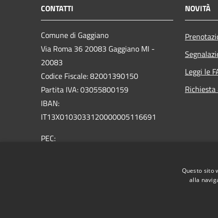
CONTATTI
NOVITÀ
Comune di Gaggiano
Prenotaz
Via Roma 36 20083 Gaggiano MI -
Segnalazi
20083
Leggi le 
Codice Fiscale: 82001390150
Richiesta
Partita IVA: 03055800159
IBAN:
IT13X0103033120000005116691
PEC:
comune.gaggiano@pec.regione.lombardia.it
Centralino Unico: 02 9089921
Questo sito 
Email: comune@comune.gaggiano.mi.it
alla navig