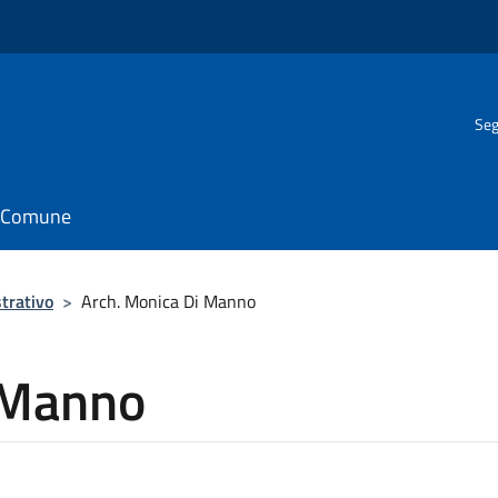
Seg
il Comune
trativo
>
Arch. Monica Di Manno
 Manno