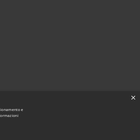
×
nzionamento e
nformazioni