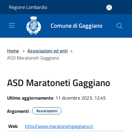
Salta al contenuto principale
Regione Lombardia
Comune di Gaggiano
Home
>
Associazioni ed enti
>
ASD Maratoneti Gaggiano
ASD Maratoneti Gaggiano
Ultimo aggiornamento
: 11 dicembre 2023, 12:45
Argomenti
:
Associazioni
Web
http://www.maratonetigaggiano.it