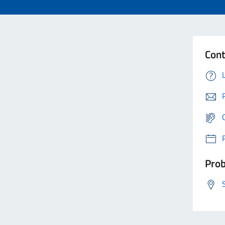
Cont
Prob