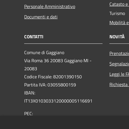
Catasto e
Personale Amministrativo
Turismo
Documenti e dati
Mobilità e
CONTATTI
NOVITÀ
Comune di Gaggiano
Prenotaz
Via Roma 36 20083 Gaggiano MI -
Segnalazi
20083
Leggi le 
Codice Fiscale: 82001390150
Richiesta
Partita IVA: 03055800159
IBAN:
IT13X0103033120000005116691
PEC:
comune.gaggiano@pec.regione.lombardia.it