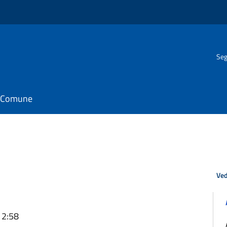
Seg
il Comune
Ved
12:58