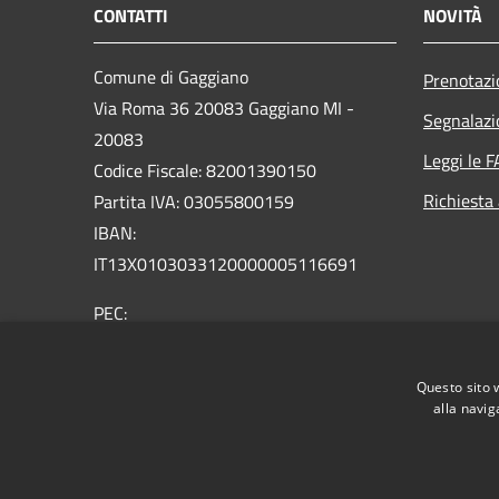
CONTATTI
NOVITÀ
Comune di Gaggiano
Prenotaz
Via Roma 36 20083 Gaggiano MI -
Segnalazi
20083
Leggi le 
Codice Fiscale: 82001390150
Richiesta
Partita IVA: 03055800159
IBAN:
IT13X0103033120000005116691
PEC:
comune.gaggiano@pec.regione.lombardia.it
Centralino Unico: 02 9089921
Questo sito 
Email: comune@comune.gaggiano.mi.it
alla navig