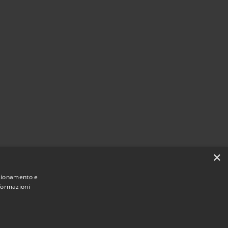
×
nzionamento e
nformazioni