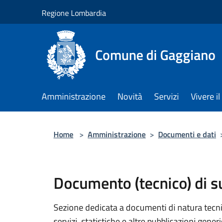
Salta al contenuto principale
Regione Lombardia
Comune di Gaggiano
Amministrazione
Novità
Servizi
Vivere 
Home
>
Amministrazione
>
Documenti e dati
Documento (tecnico) di 
Sezione dedicata a documenti di natura tecnica
servizi, statistiche e altre pubblicazioni gener