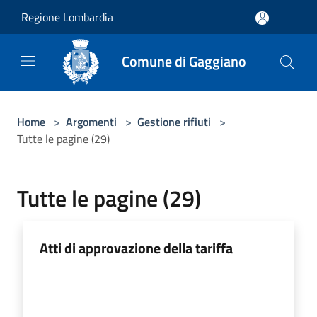
Salta al contenuto principale
Regione Lombardia
Comune di Gaggiano
Home
>
Argomenti
>
Gestione rifiuti
>
Tutte le pagine (29)
Tutte le pagine (29)
Atti di approvazione della tariffa